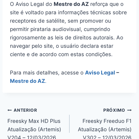
O Aviso Legal do
Mestre do AZ
reforça que o
site é voltado para informações técnicas sobre
receptores de satélite, sem promover ou
permitir pirataria audiovisual, cumprindo
rigorosamente as leis de direitos autorais. Ao
navegar pelo site, o usuário declara estar
ciente e de acordo com estas condições.
Para mais detalhes, acesse o
Aviso Legal
–
Mestre do AZ
.
Navegação
ANTERIOR
PRÓXIMO
Freesky Max HD Plus
Freesky Freeduo F1
de
Atualização (Artemis)
Atualização (Artemis)
Post
V204 – 12/03/2026
V302 – 12/03/2026