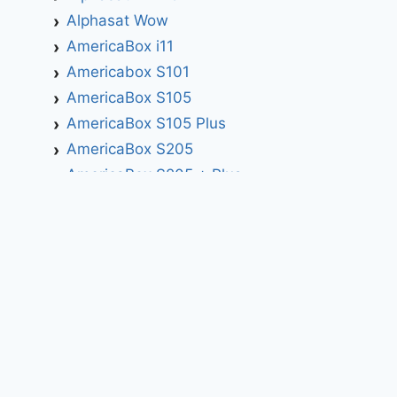
Alphasat Wow
AmericaBox i11
Americabox S101
AmericaBox S105
AmericaBox S105 Plus
AmericaBox S205
AmericaBox S205 + Plus
AmericaBox S305 GX
AmericaBox S305 Plus
AmericaBox S705
Artemis
Athomics
Athomics Active Express Primeira
Athomics Eon UHD
Athomics EX