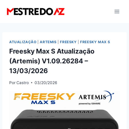
Pular
para
o
Conteúdo
ATUALIZAÇÃO
|
ARTEMIS
|
FREESKY
|
FREESKY MAX S
Freesky Max S Atualização
(Artemis) V1.09.26284 –
13/03/2026
Por
Castro
03/20/2026