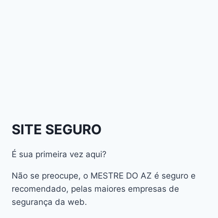
Athomics Inspire Qi
Athomics Inspire Qi Compact
Athomics Inspire Qi Lite
Athomics Nomads
Athomics S3
Athomics S4
atualização
AudiSat
Audisat A1 Plus
SITE SEGURO
AudiSat A2 Plus
AudiSat A3 Plus
É sua primeira vez aqui?
AudiSat K10 URUS
AudiSat K20 Huracan
Não se preocupe, o MESTRE DO AZ é seguro e
Audisat K30 Aventador
recomendado, pelas maiores empresas de
segurança da web.
Audisat K40 Diablo
AudiSat K50 Revuelto