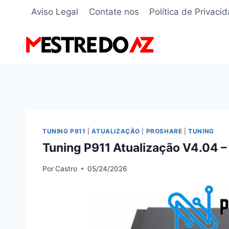
Pular
Aviso Legal
Contate nos
Política de Privaci
para
o
Conteúdo
TUNING P911
|
ATUALIZAÇÃO
|
PROSHARE
|
TUNING
Tuning P911 Atualização V4.04 
Por
Castro
05/24/2026