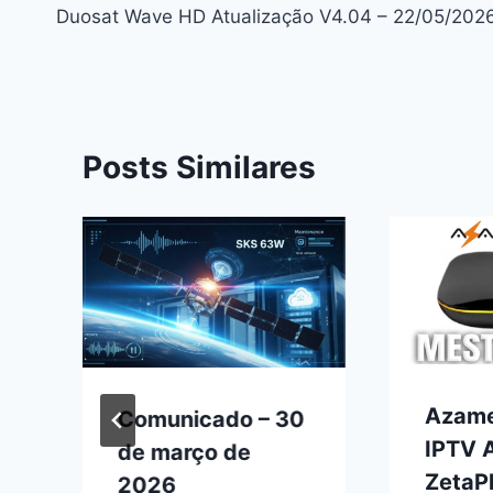
Duosat Wave HD Atualização V4.04 – 22/05/202
de
Post
Posts Similares
Azame
Comunicado – 30
0
IPTV 
de março de
ZetaPl
2026