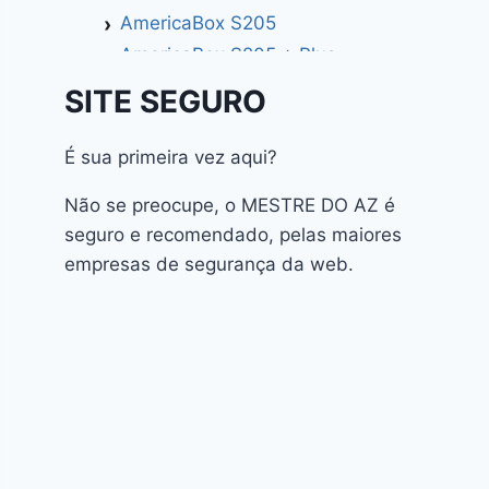
AmericaBox S205
AmericaBox S205 + Plus
AmericaBox S305 GX
SITE SEGURO
AmericaBox S305 Plus
AmericaBox S705
É sua primeira vez aqui?
Artemis
Não se preocupe, o MESTRE DO AZ é
Athomics
seguro e recomendado, pelas maiores
Athomics Active Express Primeira
empresas de segurança da web.
Athomics Eon UHD
Athomics EX
Athomics Inspire Qi
Athomics Inspire Qi Compact
Athomics Inspire Qi Lite
Athomics Nomads
Athomics S3