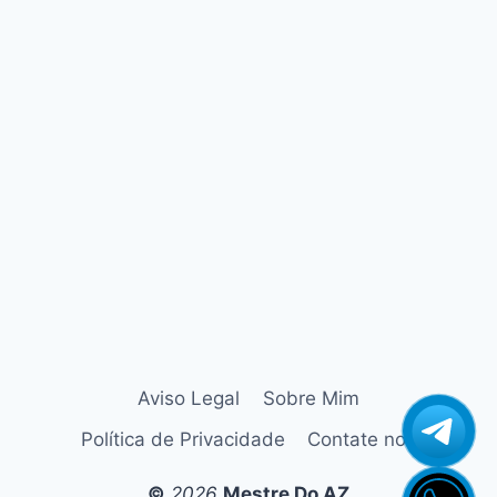
Azamerica Champions Light GX
Azamerica Champions Pro GX
Azamerica Champions Super GX
Azamerica Extremo IPTV
azamerica gold
Azamerica i5 IPTV
Azamerica i7 IPTV
Azamerica King
Azamerica King GX Pro
Azamerica King IPTV
Azamerica Mobi
Azamerica Platinum GX Pro
Azamerica S1001
Aviso Legal
Sobre Mim
Azamerica S1001 Plus
Política de Privacidade
Contate nos
Azamerica S1005
Azamerica S1006 HD
©
2026
Mestre Do AZ