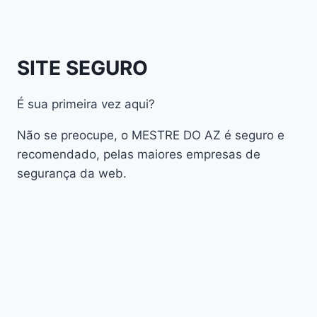
atualização
AudiSat
Audisat A1 Plus
SITE SEGURO
AudiSat A2 Plus
AudiSat A3 Plus
É sua primeira vez aqui?
AudiSat K10 URUS
AudiSat K20 Huracan
Não se preocupe, o MESTRE DO AZ é seguro e
Audisat K30 Aventador
recomendado, pelas maiores empresas de
segurança da web.
Audisat K40 Diablo
AudiSat K50 Revuelto
AzAmerica
Azamerica Beast
Azamerica Beast GX Pro
Azamerica BETA F92 Plus
Azamerica Champions