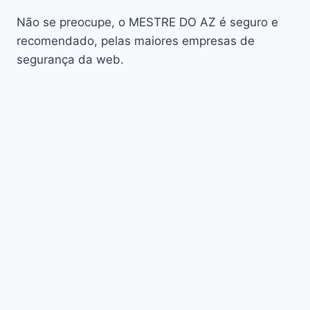
AudiSat K20 Huracan
Não se preocupe, o MESTRE DO AZ é seguro e
Audisat K30 Aventador
recomendado, pelas maiores empresas de
segurança da web.
Audisat K40 Diablo
AudiSat K50 Revuelto
AzAmerica
Azamerica Beast
Azamerica Beast GX Pro
Azamerica BETA F92 Plus
Azamerica Champions
Azamerica Champions Light GX
Azamerica Champions Pro GX
Azamerica Champions Super GX
Azamerica Extremo IPTV
azamerica gold
Azamerica i5 IPTV