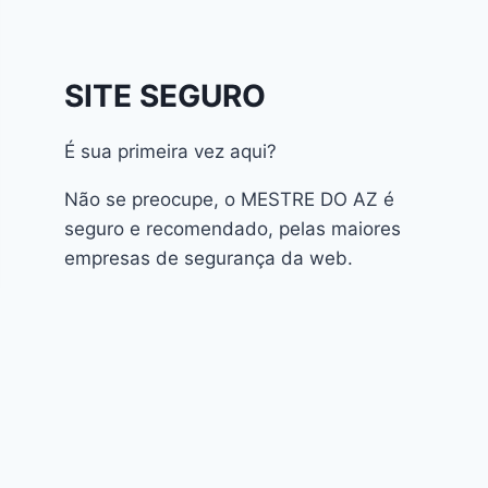
Athomics Inspire Qi
Athomics Inspire Qi Compact
Athomics Inspire Qi Lite
SITE SEGURO
Athomics Nomads
Athomics S3
É sua primeira vez aqui?
Athomics S4
atualização
Não se preocupe, o MESTRE DO AZ é
AudiSat
seguro e recomendado, pelas maiores
Audisat A1 Plus
empresas de segurança da web.
AudiSat A2 Plus
AudiSat A3 Plus
AudiSat K10 URUS
AudiSat K20 Huracan
Audisat K30 Aventador
Audisat K40 Diablo
AudiSat K50 Revuelto