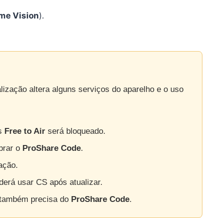
me Vision
).
lização altera alguns serviços do aparelho e o uso
is
Free to Air
será bloqueado.
prar o
ProShare Code
.
ação.
erá usar CS após atualizar.
 também precisa do
ProShare Code
.