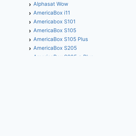
Alphasat Wow
AmericaBox i11
Americabox S101
AmericaBox S105
AmericaBox S105 Plus
AmericaBox S205
AmericaBox S205 + Plus
AmericaBox S305 GX
AmericaBox S305 Plus
AmericaBox S705
Artemis
Athomics
Athomics Active Express Primeira
Athomics Eon UHD
Athomics EX