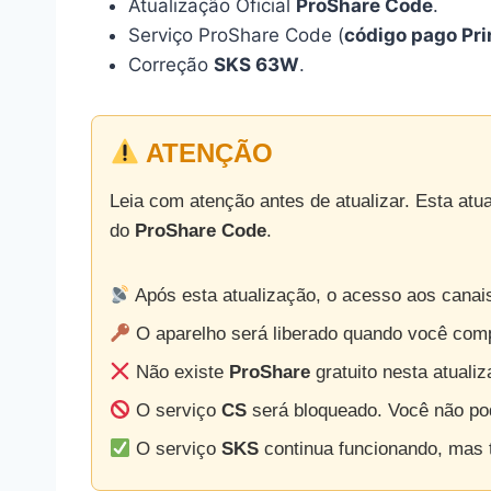
Atualização Oficial
ProShare Code
.
Serviço ProShare Code (
código pago Pri
Correção
SKS 63W
.
ATENÇÃO
Leia com atenção antes de atualizar. Esta atua
do
ProShare Code
.
Após esta atualização, o acesso aos cana
O aparelho será liberado quando você com
Não existe
ProShare
gratuito nesta atualiz
O serviço
CS
será bloqueado. Você não pod
O serviço
SKS
continua funcionando, mas