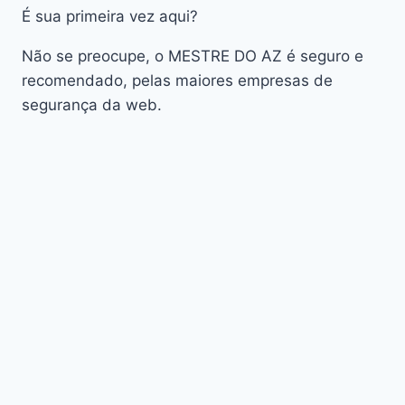
AudiSat A3 Plus
É sua primeira vez aqui?
AudiSat K10 URUS
AudiSat K20 Huracan
Não se preocupe, o MESTRE DO AZ é seguro e
Audisat K30 Aventador
recomendado, pelas maiores empresas de
segurança da web.
Audisat K40 Diablo
AudiSat K50 Revuelto
AzAmerica
Azamerica Beast
Azamerica Beast GX Pro
Azamerica BETA F92 Plus
Azamerica Champions
Azamerica Champions Light GX
Azamerica Champions Pro GX
Azamerica Champions Super GX
Azamerica Extremo IPTV
azamerica gold