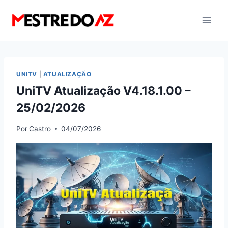
Pular
para
o
Conteúdo
UNITV
|
ATUALIZAÇÃO
UniTV Atualização V4.18.1.00 –
25/02/2026
Por
Castro
04/07/2026