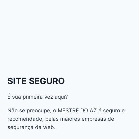
Athomics Inspire Qi
Athomics Inspire Qi Compact
Athomics Inspire Qi Lite
Athomics Nomads
Athomics S3
Athomics S4
atualização
AudiSat
Audisat A1 Plus
SITE SEGURO
AudiSat A2 Plus
AudiSat A3 Plus
É sua primeira vez aqui?
AudiSat K10 URUS
AudiSat K20 Huracan
Não se preocupe, o MESTRE DO AZ é seguro e
Audisat K30 Aventador
recomendado, pelas maiores empresas de
segurança da web.
Audisat K40 Diablo
AudiSat K50 Revuelto