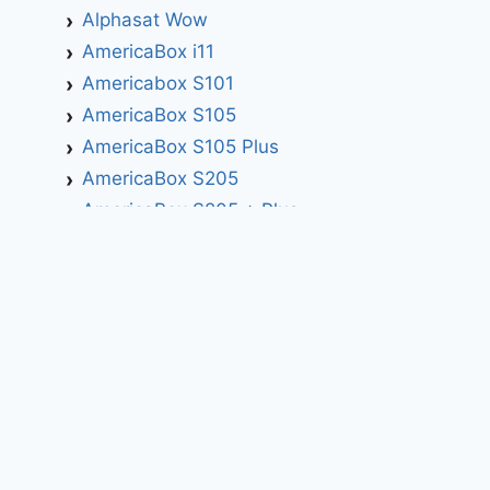
Alphasat Wow
AmericaBox i11
Americabox S101
AmericaBox S105
AmericaBox S105 Plus
AmericaBox S205
AmericaBox S205 + Plus
AmericaBox S305 GX
AmericaBox S305 Plus
AmericaBox S705
Artemis
Athomics
Athomics Active Express Primeira
Athomics Eon UHD
Athomics EX