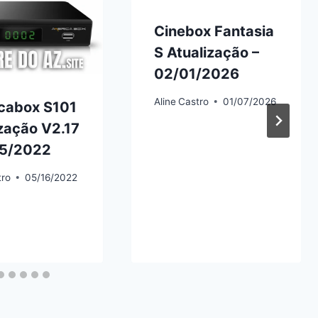
Cinebox Fantasia
S Atualização –
02/01/2026
Aline
Castro
01/07/2026
cabox S101
zação V2.17
05/2022
tro
05/16/2022