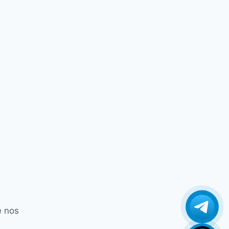
Century Midiabox B2
Century Midiabox B3
Century Midiabox B4
Century Midiabox B4 + Plus
Century Midiabox B5
Century Midiabox B5 + Plus
Century Midiabox B6
Champions Infinity GX PRO
Champions Play GX Pro
Champions Super GX
Champions Ultimate
Champions Ultimate Gx Pro
Champions Win Pro 2
cinebox
e nos
Cinebox Extremo Z