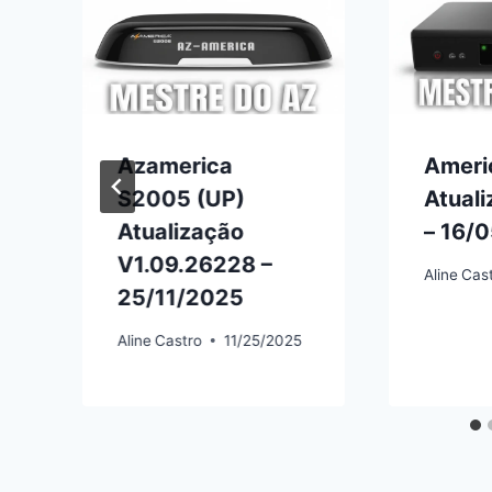
x
Azamerica
Ameri
S2005 (UP)
Atuali
Atualização
– 16/
V1.09.26228 –
Aline
Cas
25/11/2025
Aline
Castro
11/25/2025