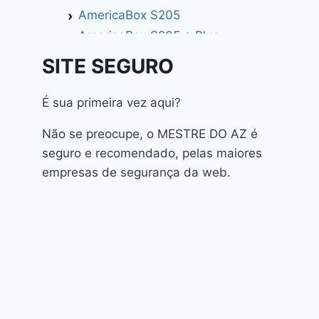
AmericaBox S205
AmericaBox S205 + Plus
AmericaBox S305 GX
SITE SEGURO
AmericaBox S305 Plus
AmericaBox S705
É sua primeira vez aqui?
Artemis
Não se preocupe, o MESTRE DO AZ é
Athomics
seguro e recomendado, pelas maiores
Athomics Active Express Primeira
empresas de segurança da web.
Athomics Eon UHD
Athomics EX
Athomics Inspire Qi
Athomics Inspire Qi Compact
Athomics Inspire Qi Lite
Athomics Nomads
Athomics S3