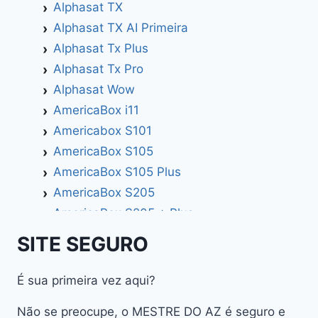
Alphasat TX
Alphasat TX AI Primeira
Alphasat Tx Plus
Alphasat Tx Pro
Alphasat Wow
AmericaBox i11
Americabox S101
AmericaBox S105
AmericaBox S105 Plus
AmericaBox S205
AmericaBox S205 + Plus
AmericaBox S305 GX
SITE SEGURO
AmericaBox S305 Plus
AmericaBox S705
É sua primeira vez aqui?
Artemis
Não se preocupe, o MESTRE DO AZ é seguro e
Athomics