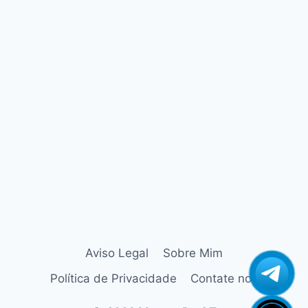
Azamerica Champions Light GX
Azamerica Champions Pro GX
Azamerica Champions Super GX
Azamerica Extremo IPTV
azamerica gold
Azamerica i5 IPTV
Azamerica i7 IPTV
Azamerica King
Azamerica King GX Pro
Azamerica King IPTV
Azamerica Mobi
Azamerica Platinum GX Pro
Azamerica S1001
Aviso Legal
Sobre Mim
Azamerica S1001 Plus
Política de Privacidade
Contate nos
Azamerica S1005
Azamerica S1006 HD