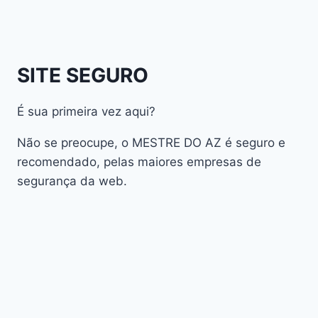
atualização
AudiSat
Audisat A1 Plus
SITE SEGURO
AudiSat A2 Plus
AudiSat A3 Plus
É sua primeira vez aqui?
AudiSat K10 URUS
AudiSat K20 Huracan
Não se preocupe, o MESTRE DO AZ é seguro e
Audisat K30 Aventador
recomendado, pelas maiores empresas de
segurança da web.
Audisat K40 Diablo
AudiSat K50 Revuelto
AzAmerica
Azamerica Beast
Azamerica Beast GX Pro
Azamerica BETA F92 Plus
Azamerica Champions