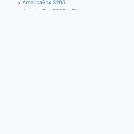
AmericaBox S205
AmericaBox S205 + Plus
AmericaBox S305 GX
AmericaBox S305 Plus
AmericaBox S705
Artemis
Athomics
Athomics Active Express Primeira
Athomics Eon UHD
Athomics EX
Athomics Inspire Qi
Athomics Inspire Qi Compact
Athomics Inspire Qi Lite
Athomics Nomads
Athomics S3
Athomics S4