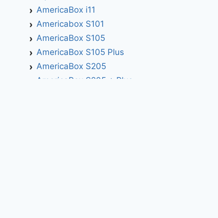
AmericaBox i11
Americabox S101
AmericaBox S105
AmericaBox S105 Plus
AmericaBox S205
AmericaBox S205 + Plus
AmericaBox S305 GX
AmericaBox S305 Plus
AmericaBox S705
Artemis
Athomics
Athomics Active Express Primeira
Athomics Eon UHD
Athomics EX
Athomics Inspire Qi