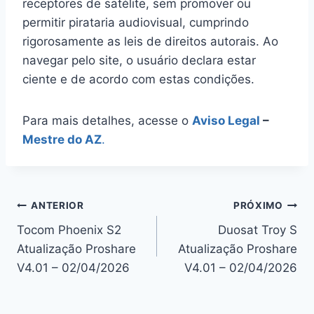
receptores de satélite, sem promover ou
permitir pirataria audiovisual, cumprindo
rigorosamente as leis de direitos autorais. Ao
navegar pelo site, o usuário declara estar
ciente e de acordo com estas condições.
Para mais detalhes, acesse o
Aviso Legal
–
Mestre do AZ
.
Navegação
ANTERIOR
PRÓXIMO
Tocom Phoenix S2
Duosat Troy S
de
Atualização Proshare
Atualização Proshare
Post
V4.01 – 02/04/2026
V4.01 – 02/04/2026