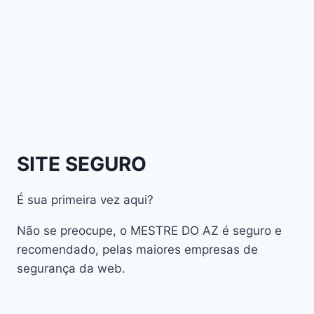
Athomics Inspire Qi Compact
Athomics Inspire Qi Lite
Athomics Nomads
Athomics S3
Athomics S4
atualização
AudiSat
Audisat A1 Plus
SITE SEGURO
AudiSat A2 Plus
AudiSat A3 Plus
É sua primeira vez aqui?
AudiSat K10 URUS
AudiSat K20 Huracan
Não se preocupe, o MESTRE DO AZ é seguro e
Audisat K30 Aventador
recomendado, pelas maiores empresas de
segurança da web.
Audisat K40 Diablo
AudiSat K50 Revuelto
AzAmerica