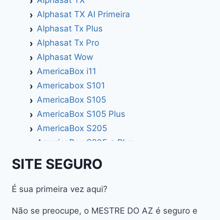
Alphasat TX
Alphasat TX AI Primeira
Alphasat Tx Plus
Alphasat Tx Pro
Alphasat Wow
AmericaBox i11
Americabox S101
AmericaBox S105
AmericaBox S105 Plus
AmericaBox S205
AmericaBox S205 + Plus
AmericaBox S305 GX
SITE SEGURO
AmericaBox S305 Plus
AmericaBox S705
É sua primeira vez aqui?
Artemis
Não se preocupe, o MESTRE DO AZ é seguro e
Athomics