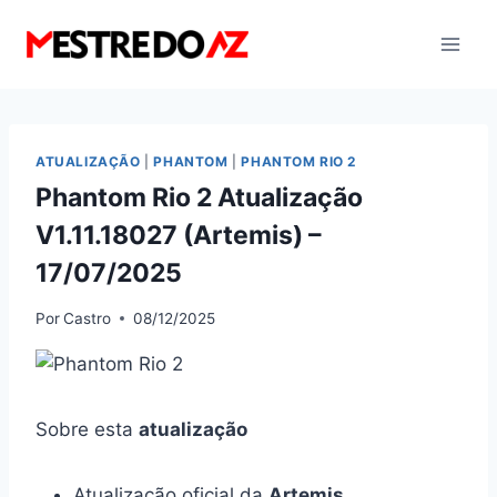
Pular
para
o
Conteúdo
ATUALIZAÇÃO
|
PHANTOM
|
PHANTOM RIO 2
Phantom Rio 2 Atualização
V1.11.18027 (Artemis) –
17/07/2025
Por
Castro
08/12/2025
Sobre esta
atualização
Atualização oficial da
Artemis