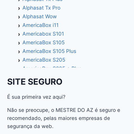
Alphasat Tx Pro
Alphasat Wow
AmericaBox i11
Americabox S101
AmericaBox S105
AmericaBox S105 Plus
AmericaBox S205
AmericaBox S205 + Plus
AmericaBox S305 GX
SITE SEGURO
AmericaBox S305 Plus
AmericaBox S705
É sua primeira vez aqui?
Artemis
Não se preocupe, o MESTRE DO AZ é seguro e
Athomics
recomendado, pelas maiores empresas de
Athomics Active Express Primeira
segurança da web.
Athomics Eon UHD