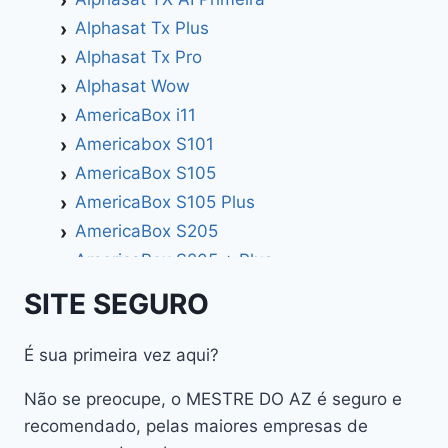
Alphasat Tx Plus
Alphasat Tx Pro
Alphasat Wow
AmericaBox i11
Americabox S101
AmericaBox S105
AmericaBox S105 Plus
AmericaBox S205
AmericaBox S205 + Plus
AmericaBox S305 GX
SITE SEGURO
AmericaBox S305 Plus
AmericaBox S705
É sua primeira vez aqui?
Artemis
Não se preocupe, o MESTRE DO AZ é seguro e
Athomics
recomendado, pelas maiores empresas de
Athomics Active Express Primeira