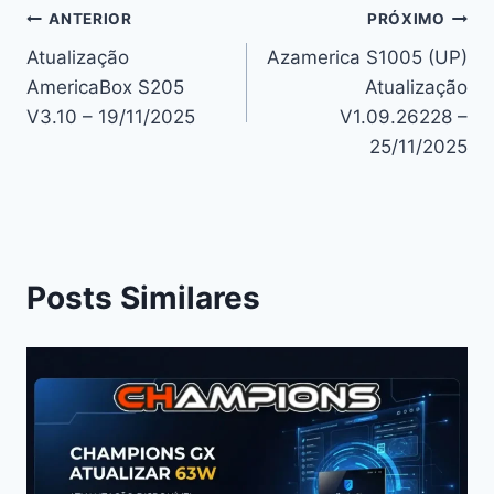
Navegação
ANTERIOR
PRÓXIMO
Atualização
Azamerica S1005 (UP)
de
AmericaBox S205
Atualização
Post
V3.10 – 19/11/2025
V1.09.26228 –
25/11/2025
Posts Similares