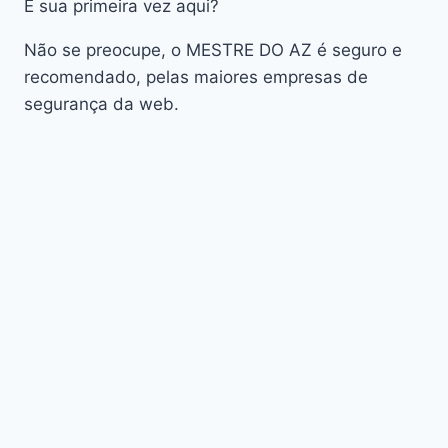
É sua primeira vez aqui?
AudiSat K10 URUS
AudiSat K20 Huracan
Não se preocupe, o MESTRE DO AZ é seguro e
Audisat K30 Aventador
recomendado, pelas maiores empresas de
segurança da web.
Audisat K40 Diablo
AudiSat K50 Revuelto
AzAmerica
Azamerica Beast
Azamerica Beast GX Pro
Azamerica BETA F92 Plus
Azamerica Champions
Azamerica Champions Light GX
Azamerica Champions Pro GX
Azamerica Champions Super GX
Azamerica Extremo IPTV
azamerica gold