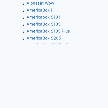
Alphasat Wow
AmericaBox i11
Americabox S101
AmericaBox S105
AmericaBox S105 Plus
AmericaBox S205
AmericaBox S205 + Plus
AmericaBox S305 GX
AmericaBox S305 Plus
AmericaBox S705
Artemis
Athomics
Athomics Active Express Primeira
Athomics Eon UHD
Athomics EX