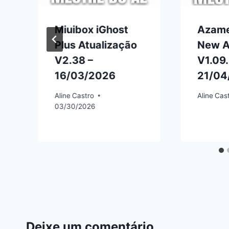
Miuibox iGhost
Azame
Plus Atualização
New A
V2.38 –
V1.09
16/03/2026
21/04
Aline
Castro
Aline
Cas
03/30/2026
Deixe um comentário