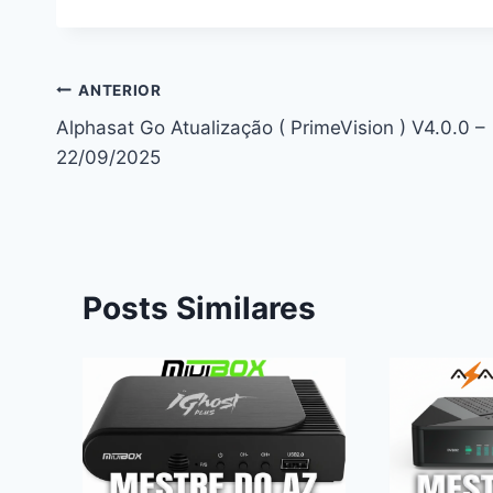
Navegação
ANTERIOR
Alphasat Go Atualização ( PrimeVision ) V4.0.0 –
de
22/09/2025
Post
Posts Similares