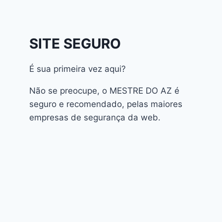
Athomics Inspire Qi
Athomics Inspire Qi Compact
Athomics Inspire Qi Lite
SITE SEGURO
Athomics Nomads
Athomics S3
É sua primeira vez aqui?
Athomics S4
atualização
Não se preocupe, o MESTRE DO AZ é
AudiSat
seguro e recomendado, pelas maiores
Audisat A1 Plus
empresas de segurança da web.
AudiSat A2 Plus
AudiSat A3 Plus
AudiSat K10 URUS
AudiSat K20 Huracan
Audisat K30 Aventador
Audisat K40 Diablo
AudiSat K50 Revuelto