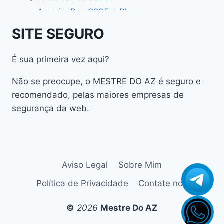
AmericaBox S205 + Plus
AmericaBox S305 GX
SITE SEGURO
AmericaBox S305 Plus
AmericaBox S705
É sua primeira vez aqui?
Artemis
Não se preocupe, o MESTRE DO AZ é seguro e
Athomics
recomendado, pelas maiores empresas de
Athomics Active Express Primeira
segurança da web.
Athomics Eon UHD
Athomics EX
Athomics Inspire Qi
Athomics Inspire Qi Compact
Aviso Legal
Sobre Mim
Athomics Inspire Qi Lite
Política de Privacidade
Contate nos
Athomics Nomads
Athomics S3
©
2026
Mestre Do AZ
Athomics S4