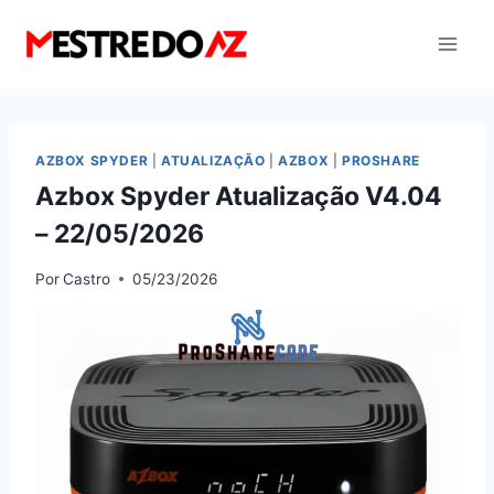
Pular
para
o
Conteúdo
AZBOX SPYDER
|
ATUALIZAÇÃO
|
AZBOX
|
PROSHARE
Azbox Spyder Atualização V4.04
– 22/05/2026
Por
Castro
05/23/2026