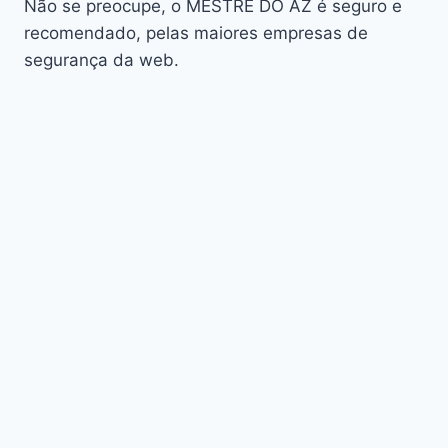
AudiSat K20 Huracan
Não se preocupe, o MESTRE DO AZ é seguro e
Audisat K30 Aventador
recomendado, pelas maiores empresas de
segurança da web.
Audisat K40 Diablo
AudiSat K50 Revuelto
AzAmerica
Azamerica Beast
Azamerica Beast GX Pro
Azamerica BETA F92 Plus
Azamerica Champions
Azamerica Champions Light GX
Azamerica Champions Pro GX
Azamerica Champions Super GX
Azamerica Extremo IPTV
azamerica gold
Azamerica i5 IPTV
Azamerica i7 IPTV