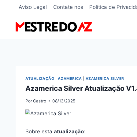
Pular
Aviso Legal
Contate nos
Política de Privaci
para
o
Conteúdo
ATUALIZAÇÃO
|
AZAMERICA
|
AZAMERICA SILVER
Azamerica Silver Atualização V1
Por
Castro
08/13/2025
Sobre esta
atualização
: