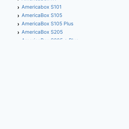
Americabox S101
AmericaBox S105
AmericaBox S105 Plus
AmericaBox S205
AmericaBox S205 + Plus
AmericaBox S305 GX
AmericaBox S305 Plus
AmericaBox S705
Artemis
Athomics
Athomics Active Express Primeira
Athomics Eon UHD
Athomics EX
Athomics Inspire Qi
Athomics Inspire Qi Compact