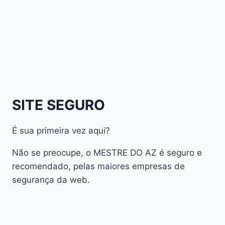
Athomics Inspire Qi Lite
Athomics Nomads
Athomics S3
Athomics S4
atualização
AudiSat
Audisat A1 Plus
SITE SEGURO
AudiSat A2 Plus
AudiSat A3 Plus
É sua primeira vez aqui?
AudiSat K10 URUS
AudiSat K20 Huracan
Não se preocupe, o MESTRE DO AZ é seguro e
Audisat K30 Aventador
recomendado, pelas maiores empresas de
segurança da web.
Audisat K40 Diablo
AudiSat K50 Revuelto
AzAmerica
Azamerica Beast