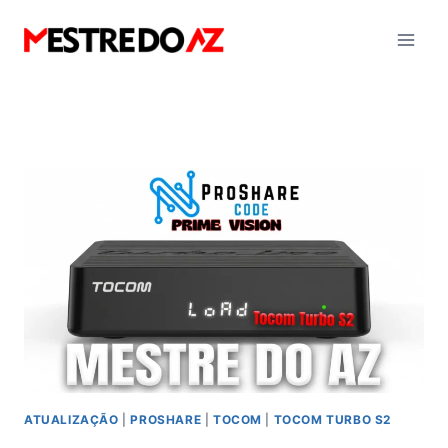
Pular
para
o
Conteúdo
ATUALIZAÇÃO
|
PROSHARE
|
TOCOM
|
TOCOM TURBO S2