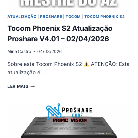
ATUALIZAÇÃO
|
PROSHARE
|
TOCOM
|
TOCOM PHOENIX S2
Tocom Phoenix S2 Atualização
Proshare V4.01 – 02/04/2026
Aline
Castro
04/03/2026
Sobre esta Tocom Phoenix S2
ATENÇÃO: Esta
atualização é…
TOCOM
LER MAIS
PHOENIX
S2
ATUALIZAÇÃO
PROSHARE
V4.01
–
02/04/2026