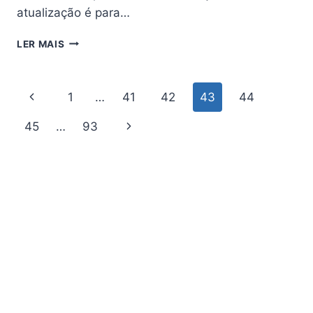
atualização é para…
ALPHASAT
LER MAIS
GO
ATUALIZAÇÃO
(
Navegação
Página
1
…
41
42
43
44
PRIMEVISION
)
da
Anterior
Página
45
…
93
V4.01
–
Página
Seguinte
02/04/2026