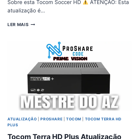
Sobre esta Tocom Soccer HD
ATENÇÃO: Esta
atualização é…
TOCOM
LER MAIS
SOCCER
HD
ATUALIZAÇÃO
PROSHARE
V4.01
–
02/04/2026
ATUALIZAÇÃO
|
PROSHARE
|
TOCOM
|
TOCOM TERRA HD
PLUS
Tocom Terra HD Plus Atualização