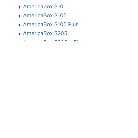
Americabox S101
AmericaBox S105
AmericaBox S105 Plus
AmericaBox S205
AmericaBox S205 + Plus
AmericaBox S305 GX
AmericaBox S305 Plus
AmericaBox S705
Artemis
Athomics
Athomics Active Express Primeira
Athomics Eon UHD
Athomics EX
Athomics Inspire Qi
Athomics Inspire Qi Compact