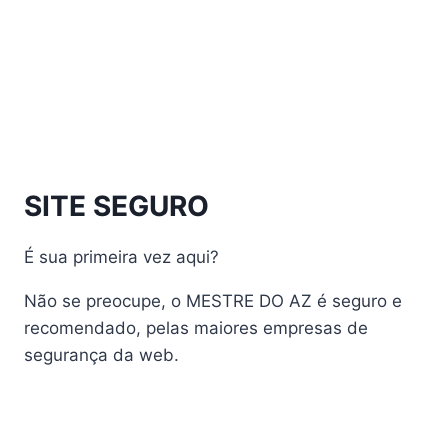
Athomics Inspire Qi Lite
Athomics Nomads
Athomics S3
Athomics S4
atualização
AudiSat
Audisat A1 Plus
SITE SEGURO
AudiSat A2 Plus
AudiSat A3 Plus
É sua primeira vez aqui?
AudiSat K10 URUS
AudiSat K20 Huracan
Não se preocupe, o MESTRE DO AZ é seguro e
Audisat K30 Aventador
recomendado, pelas maiores empresas de
segurança da web.
Audisat K40 Diablo
AudiSat K50 Revuelto
AzAmerica
Azamerica Beast