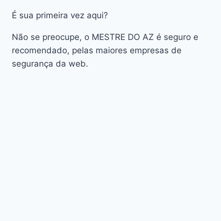
AudiSat A3 Plus
É sua primeira vez aqui?
AudiSat K10 URUS
AudiSat K20 Huracan
Não se preocupe, o MESTRE DO AZ é seguro e
Audisat K30 Aventador
recomendado, pelas maiores empresas de
segurança da web.
Audisat K40 Diablo
AudiSat K50 Revuelto
AzAmerica
Azamerica Beast
Azamerica Beast GX Pro
Azamerica BETA F92 Plus
Azamerica Champions
Azamerica Champions Light GX
Azamerica Champions Pro GX
Azamerica Champions Super GX
Azamerica Extremo IPTV