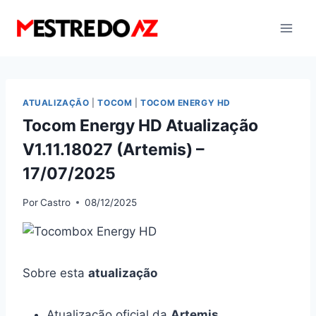
Pular
para
o
Conteúdo
ATUALIZAÇÃO
|
TOCOM
|
TOCOM ENERGY HD
Tocom Energy HD Atualização
V1.11.18027 (Artemis) –
17/07/2025
Por
Castro
08/12/2025
Sobre esta
atualização
Atualização oficial da
Artemis