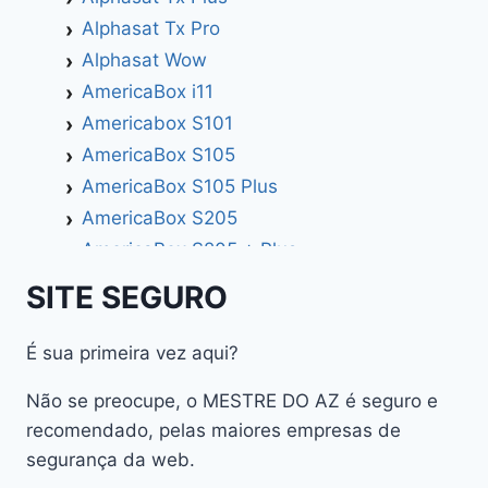
Alphasat Tx Pro
Alphasat Wow
AmericaBox i11
Americabox S101
AmericaBox S105
AmericaBox S105 Plus
AmericaBox S205
AmericaBox S205 + Plus
AmericaBox S305 GX
SITE SEGURO
AmericaBox S305 Plus
AmericaBox S705
É sua primeira vez aqui?
Artemis
Não se preocupe, o MESTRE DO AZ é seguro e
Athomics
recomendado, pelas maiores empresas de
Athomics Active Express Primeira
segurança da web.
Athomics Eon UHD