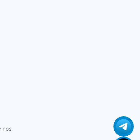
Century Midiabox B2
Century Midiabox B3
Century Midiabox B4
Century Midiabox B4 + Plus
Century Midiabox B5
Century Midiabox B5 + Plus
Century Midiabox B6
Champions Infinity GX PRO
Champions Play GX Pro
Champions Super GX
Champions Ultimate
Champions Ultimate Gx Pro
Champions Win Pro 2
cinebox
e nos
Cinebox Extremo Z