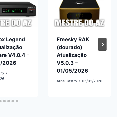
ox Legend
Freesky RAK
ualização
(dourado)
re V4.0.4 –
Atualização
/2026
V5.0.3 –
01/05/2026
tro
026
Aline
Castro
05/02/2026