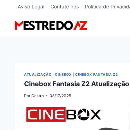
Pular
Aviso Legal
Contate nos
Política de Privaci
para
o
Conteúdo
ATUALIZAÇÃO
|
CINEBOX
|
CINEBOX FANTASIA Z2
Cinebox Fantasia Z2 Atualizaçã
Por
Castro
08/17/2025