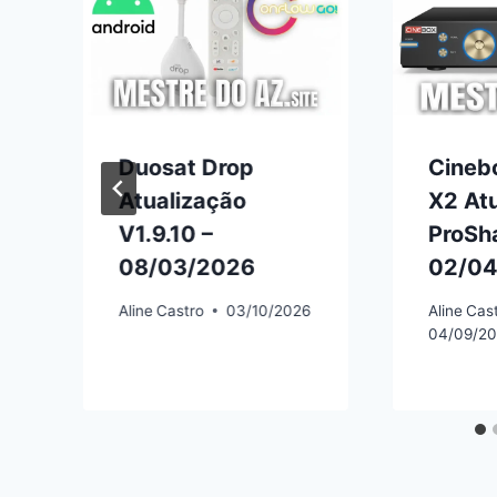
Duosat Drop
Cineb
Atualização
X2 At
V1.9.10 –
ProSha
08/03/2026
02/04
6
Aline
Castro
03/10/2026
Aline
Cas
04/09/2