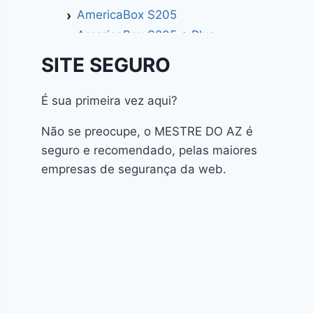
AmericaBox S205
AmericaBox S205 + Plus
AmericaBox S305 GX
SITE SEGURO
AmericaBox S305 Plus
AmericaBox S705
É sua primeira vez aqui?
Artemis
Não se preocupe, o MESTRE DO AZ é
Athomics
seguro e recomendado, pelas maiores
Athomics Active Express Primeira
empresas de segurança da web.
Athomics Eon UHD
Athomics EX
Athomics Inspire Qi
Athomics Inspire Qi Compact
Athomics Inspire Qi Lite
Athomics Nomads
Athomics S3