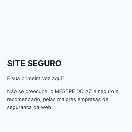
Athomics Inspire Qi Lite
Athomics Nomads
Athomics S3
Athomics S4
atualização
AudiSat
Audisat A1 Plus
SITE SEGURO
AudiSat A2 Plus
AudiSat A3 Plus
É sua primeira vez aqui?
AudiSat K10 URUS
AudiSat K20 Huracan
Não se preocupe, o MESTRE DO AZ é seguro e
Audisat K30 Aventador
recomendado, pelas maiores empresas de
segurança da web.
Audisat K40 Diablo
AudiSat K50 Revuelto
AzAmerica