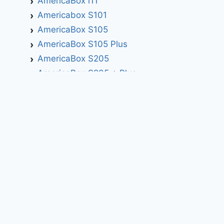
AmericaBox i11
Americabox S101
AmericaBox S105
AmericaBox S105 Plus
AmericaBox S205
AmericaBox S205 + Plus
AmericaBox S305 GX
AmericaBox S305 Plus
AmericaBox S705
Artemis
Athomics
Athomics Active Express Primeira
Athomics Eon UHD
Athomics EX
Athomics Inspire Qi
Athomics Inspire Qi Compact