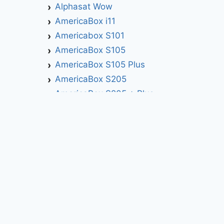
Alphasat Wow
AmericaBox i11
Americabox S101
AmericaBox S105
AmericaBox S105 Plus
AmericaBox S205
AmericaBox S205 + Plus
AmericaBox S305 GX
AmericaBox S305 Plus
AmericaBox S705
Artemis
Athomics
Athomics Active Express Primeira
Athomics Eon UHD
Athomics EX