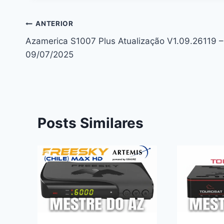
Navegação
ANTERIOR
Azamerica S1007 Plus Atualização V1.09.26119 –
de
09/07/2025
Post
Posts Similares