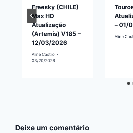
Freesky (CHILE)
Touro
Max HD
Atuali
Atualização
– 01/
(Artemis) V185 –
6
Aline
Cas
12/03/2026
Aline
Castro
03/20/2026
Deixe um comentário