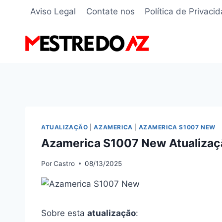
Pular
Aviso Legal
Contate nos
Política de Privaci
para
o
Conteúdo
ATUALIZAÇÃO
|
AZAMERICA
|
AZAMERICA S1007 NEW
Azamerica S1007 New Atualizaç
Por
Castro
08/13/2025
Sobre esta
atualização
: