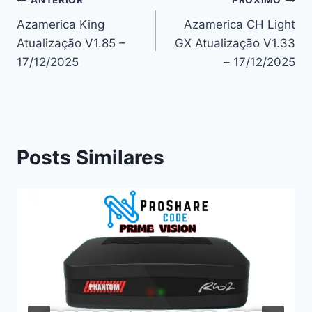
Navegação
ANTERIOR
PRÓXIMO
Azamerica King
Azamerica CH Light
de
Atualização V1.85 –
GX Atualização V1.33
Post
17/12/2025
– 17/12/2025
Posts Similares