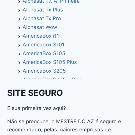
Alphasat TX AI Primeira
Alphasat Tx Plus
Alphasat Tx Pro
Alphasat Wow
AmericaBox i11
Americabox S101
AmericaBox S105
AmericaBox S105 Plus
AmericaBox S205
AmericaBox S205 + Plus
AmericaBox S305 GX
SITE SEGURO
AmericaBox S305 Plus
AmericaBox S705
É sua primeira vez aqui?
Artemis
Não se preocupe, o MESTRE DO AZ é seguro e
Athomics
recomendado, pelas maiores empresas de
Athomics Active Express Primeira